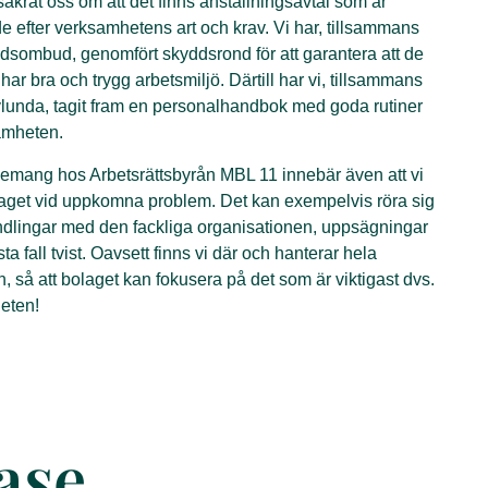
säkrat oss om att det finns anställningsavtal som är
 efter verksamhetens art och krav. Vi har, tillsammans
sombud, genomfört skyddsrond för att garantera att de
har bra och trygg arbetsmiljö. Därtill har vi, tillsammans
unda, tagit fram en personalhandbok med goda rutiner
amheten.
emang hos Arbetsrättsbyrån MBL 11 innebär även att vi
laget vid uppkomna problem. Det kan exempelvis röra sig
dlingar med den fackliga organisationen, uppsägningar
rsta fall tvist. Oavsett finns vi där och hanterar hela
, så att bolaget kan fokusera på det som är viktigast dvs.
eten!
ase