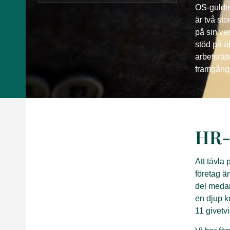
OS-guldme
är två st
på sin ve
stöd på a
arbetsrätt
framgång
HR-
Att tävla 
företag ä
del medar
en djup k
11 givetvi