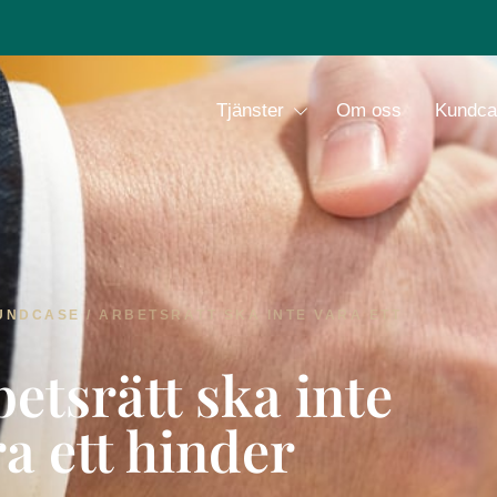
Tjänster
Om oss
Kundca
UNDCASE
/
ARBETSRÄTT SKA INTE VARA ETT
etsrätt ska inte
a ett hinder