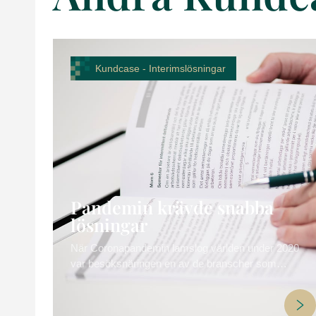
Kundcase -
Interimslösningar
Pandemin krävde snabba
lösningar
När Coronapandemin lamslog världen under 2020
var besöksnäringen en av de branscher som
drabbades hårdast. Detta innebar att
besöksnäringens arbetsgivarorganisation överöstes
med frågor från förtvivlade chefer inom hotell och