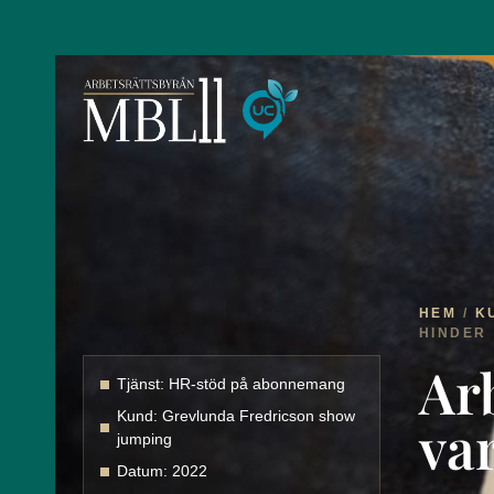
HEM
/
K
HINDER
Arb
Tjänst: HR-stöd på abonnemang
Kund: Grevlunda Fredricson show
var
jumping
Datum: 2022