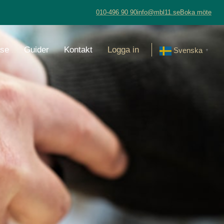
010-496 90 90
info@mbl11.se
Boka möte
se
Guider
Kontakt
Logga in
Svenska
▼