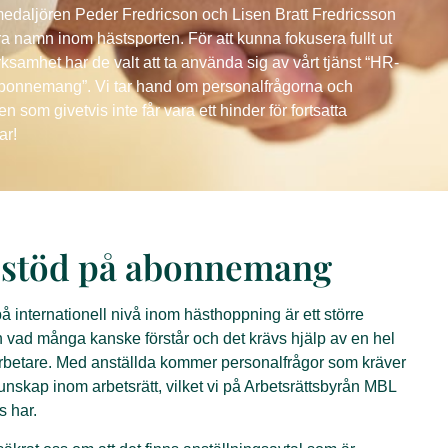
daljören Peder Fredricson och Lisen Bratt Fredricsson
ora namn inom hästsporten. För att kunna fokusera fullt ut
rksamhet har de valt att ta använda sig av vårt tjänst “HR-
bonnemang”. Vi tar hand om personalfrågorna och
en som givetvis inte får vara ett hinder för fortsatta
ar!
stöd på abonnemang
på internationell nivå inom hästhoppning är ett större
n vad många kanske förstår och det krävs hjälp av en hel
betare. Med anställda kommer personalfrågor som kräver
unskap inom arbetsrätt, vilket vi på Arbetsrättsbyrån MBL
s har.