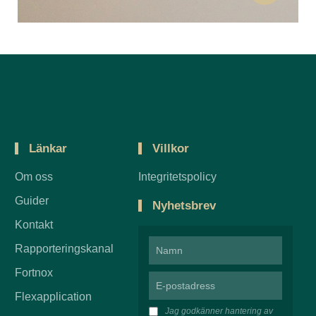
arbetsrätt och förhandlingar.
Länkar
Villkor
Om oss
Integritetspolicy
Guider
Nyhetsbrev
Kontakt
Rapporteringskanal
Fortnox
Flexapplication
Jag godkänner hantering av