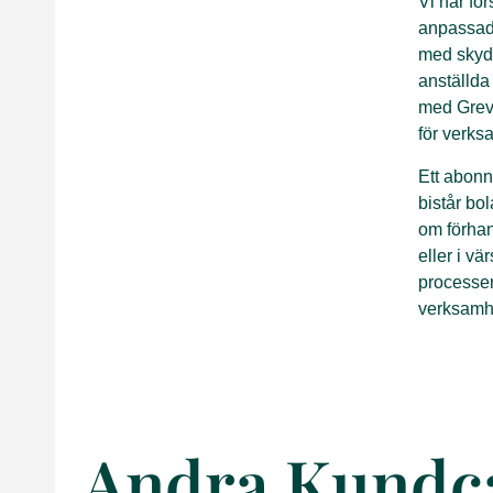
Vi har för
anpassade
med skydd
anställda 
med Grevl
för verks
Ett abonn
bistår bo
om förhan
eller i vä
processen
verksamh
Andra Kundc