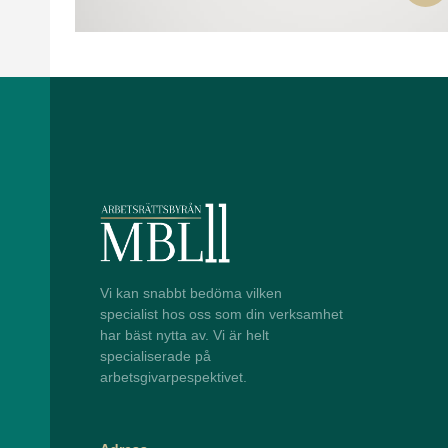
restaurang. Här bistod vi med omedelbar hjälp.
Vi kan snabbt bedöma vilken
specialist hos oss som din verksamhet
har bäst nytta av. Vi är helt
specialiserade på
arbetsgivarpespektivet.