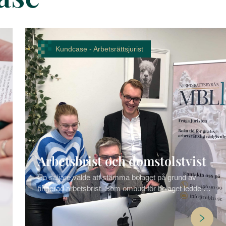
Kundcase -
Arbetsrättsjurist
Arbetsbrist och domstolstvist
En säljare valde att stämma bolaget på grund av
fingerad arbetsbrist. Som ombud för bolaget ledde vi
vår klient genom processen både i tingsrätten och
Arbetsdomstolen. Ärendet slutade med vinst för
bolaget i Arbetsdomstolen, AD 2020 nr 2.