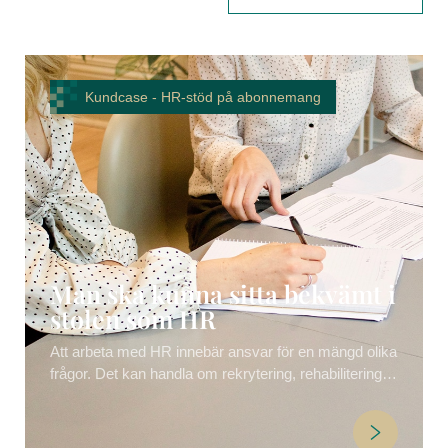
Kundcase -
HR-stöd på abonnemang
Man ska kunna sitta bekvämt i
stolen som HR
Att arbeta med HR innebär ansvar för en mängd olika
frågor. Det kan handla om rekrytering, rehabilitering,
lön och villkor, introduktion av nyanställda, försäkring
och pension, arbeta med välmående, stötta chefer,
konflikthantering, kommunikation och chefsstöd samt