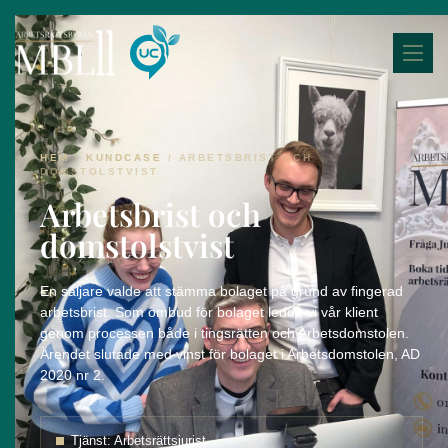
HEM
/
KUNDCASE
/
ARBETSBRIST OCH
DOMSTOLSTVIST
Arbetsbrist och
domstolstvist
En säljare valde att stämma bolaget på grund av fingerad
arbetsbrist. Som ombud för bolaget ledde vi vår klient
genom processen både i tingsrätten och Arbetsdomstolen.
Ärendet slutade med vinst för bolaget i Arbetsdomstolen, AD
2020 nr 2.
Tjänst: Arbetsrättsjurist