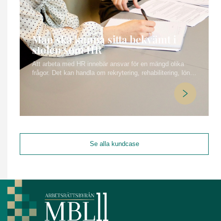
Man ska kunna sitta bekvämt i
stolen som HR
Att arbeta med HR innebär ansvar för en mängd olika
frågor. Det kan handla om rekrytering, rehabilitering, lön
och villkor, introduktion av nyanställda, försäkring och
pension, arbeta med välmående, stötta chefer,
konflikthantering, kommunikation och chefsstöd samt
arbetsrätt och förhandlingar.
Se alla kundcase