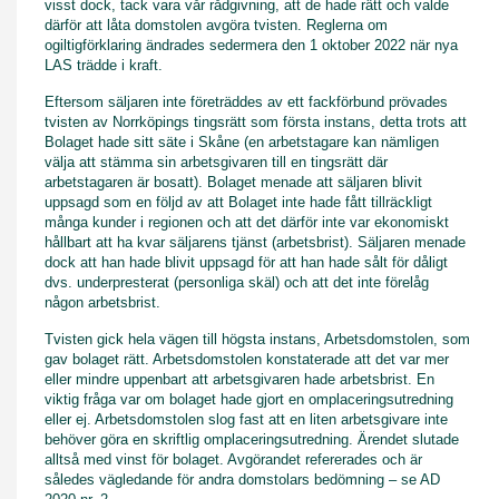
visst dock, tack vara vår rådgivning, att de hade rätt och valde
därför att låta domstolen avgöra tvisten. Reglerna om
ogiltigförklaring ändrades sedermera den 1 oktober 2022 när nya
LAS trädde i kraft.
Eftersom säljaren inte företräddes av ett fackförbund prövades
tvisten av Norrköpings tingsrätt som första instans, detta trots att
Bolaget hade sitt säte i Skåne (en arbetstagare kan nämligen
välja att stämma sin arbetsgivaren till en tingsrätt där
arbetstagaren är bosatt). Bolaget menade att säljaren blivit
uppsagd som en följd av att Bolaget inte hade fått tillräckligt
många kunder i regionen och att det därför inte var ekonomiskt
hållbart att ha kvar säljarens tjänst (arbetsbrist). Säljaren menade
dock att han hade blivit uppsagd för att han hade sålt för dåligt
dvs. underpresterat (personliga skäl) och att det inte förelåg
någon arbetsbrist.
Tvisten gick hela vägen till högsta instans, Arbetsdomstolen, som
gav bolaget rätt. Arbetsdomstolen konstaterade att det var mer
eller mindre uppenbart att arbetsgivaren hade arbetsbrist. En
viktig fråga var om bolaget hade gjort en omplaceringsutredning
eller ej. Arbetsdomstolen slog fast att en liten arbetsgivare inte
behöver göra en skriftlig omplaceringsutredning. Ärendet slutade
alltså med vinst för bolaget. Avgörandet refererades och är
således vägledande för andra domstolars bedömning – se AD