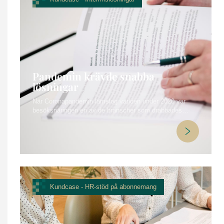
Pandemin krävde snabba
lösningar
När Coronapandemin lamslog världen under 2020 var
besöksnäringen en av de branscher som drabbades
hårdast. Detta innebar att besöksnäringens
arbetsgivarorganisation överöstes med frågor från
förtvivlade chefer inom hotell och restaurang. Här bistod
vi med omedelbar hjälp.
Kundcase -
HR-stöd på abonnemang