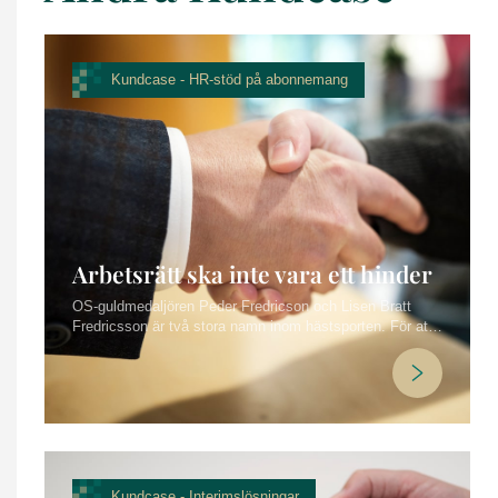
Kundcase -
HR-stöd på abonnemang
Arbetsrätt ska inte vara ett hinder
OS-guldmedaljören Peder Fredricson och Lisen Bratt
Fredricsson är två stora namn inom hästsporten. För att
kunna fokusera fullt ut på sin verksamhet har de valt att
ta använda sig av vårt tjänst “HR-stöd på abonnemang”.
Vi tar hand om personalfrågorna och arbetsrätten som
givetvis inte får vara ett hinder för fortsatta framgångar!
Kundcase -
Interimslösningar