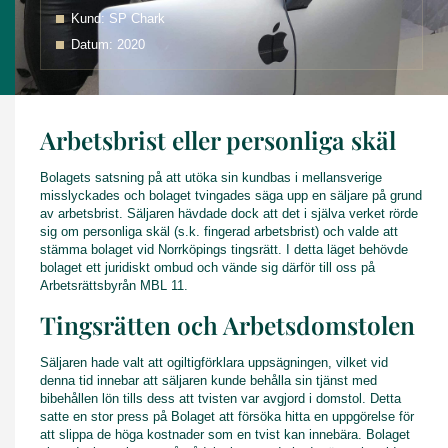
Kund: SP Chark
Datum: 2020
Arbetsbrist eller personliga skäl
Bolagets satsning på att utöka sin kundbas i mellansverige
misslyckades och bolaget tvingades säga upp en säljare på grund
av arbetsbrist. Säljaren hävdade dock att det i själva verket rörde
sig om personliga skäl (s.k. fingerad arbetsbrist) och valde att
stämma bolaget vid Norrköpings tingsrätt. I detta läget behövde
bolaget ett juridiskt ombud och vände sig därför till oss på
Arbetsrättsbyrån MBL 11.
Tingsrätten och Arbetsdomstolen
Säljaren hade valt att ogiltigförklara uppsägningen, vilket vid
denna tid innebar att säljaren kunde behålla sin tjänst med
bibehållen lön tills dess att tvisten var avgjord i domstol. Detta
satte en stor press på Bolaget att försöka hitta en uppgörelse för
att slippa de höga kostnader som en tvist kan innebära. Bolaget