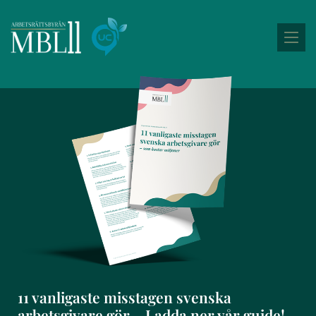
11 vanligaste misstagen svenska
arbetsgivare gör – Ladda ner vår guide!