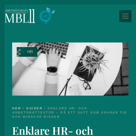
HR
HEM
/
GUIDER
/
ENKLARE HR- OCH
ARBETSRÄTTSSTÖD – PÅ ETT SÄTT SOM SPARAR TID
OCH MINSKAR RISKER
Enklare HR- och