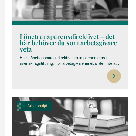
Lönetransparensdirektivet – det
här behöver du som arbetsgivare
veta
EU:s lönetransparensdirektiv ska implementeras i
svensk lagstiftning. För arbetsgivare innebär det inte att
den individuella lönesättningen försvinner men
lönesättningen ska vara könsneutral och eventuella
löneskillnader ska kunna förklaras på objektiva och
sakliga grunder, såsom prestation, erfarenhet och
utbildning.
Arbetsmiljö