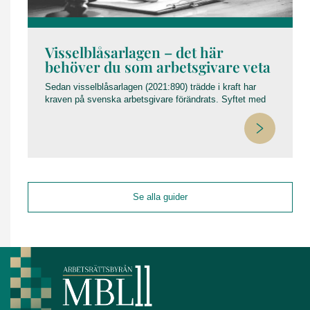
Visselblåsarlagen – det här
behöver du som arbetsgivare veta
Sedan visselblåsarlagen (2021:890) trädde i kraft har
kraven på svenska arbetsgivare förändrats. Syftet med
lagen är att stärka skyddet för personer som rapporterar
om missförhållanden och att säkerställa att viktig
information kommer fram – utan risk för repressalier.
Här guidar vi dig genom vad lagen innebär, vad som hänt
sedan implementeringen och vilka fallgropar arbetsgivare
bör undvika.
Se alla guider