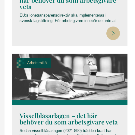
här behöver du som arbetsgivare
veta
EU:s lönetransparensdirektiv ska implementeras i
svensk lagstiftning. För arbetsgivare innebär det inte att
den individuella lönesättningen försvinner men
lönesättningen ska vara könsneutral och eventuella
löneskillnader ska kunna förklaras på objektiva och
sakliga grunder, såsom prestation, erfarenhet och
utbildning.
Arbetsmiljö
Visselblåsarlagen – det här
behöver du som arbetsgivare veta
Sedan visselblåsarlagen (2021:890) trädde i kraft har