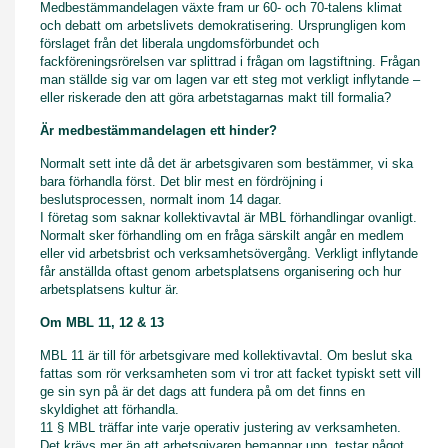
Medbestämmandelagen växte fram ur 60- och 70-talens klimat
och debatt om arbetslivets demokratisering. Ursprungligen kom
förslaget från det liberala ungdomsförbundet och
fackföreningsrörelsen var splittrad i frågan om lagstiftning. Frågan
man ställde sig var om lagen var ett steg mot verkligt inflytande –
eller riskerade den att göra arbetstagarnas makt till formalia?
Är medbestämmandelagen ett hinder?
Normalt sett inte då det är arbetsgivaren som bestämmer, vi ska
bara förhandla först. Det blir mest en fördröjning i
beslutsprocessen, normalt inom 14 dagar.
I företag som saknar kollektivavtal är MBL förhandlingar ovanligt.
Normalt sker förhandling om en fråga särskilt angår en medlem
eller vid arbetsbrist och verksamhetsövergång. Verkligt inflytande
får anställda oftast genom arbetsplatsens organisering och hur
arbetsplatsens kultur är.
Om MBL 11, 12 & 13
MBL 11 är till för arbetsgivare med kollektivavtal. Om beslut ska
fattas som rör verksamheten som vi tror att facket typiskt sett vill
ge sin syn på är det dags att fundera på om det finns en
skyldighet att förhandla.
11 § MBL träffar inte varje operativ justering av verksamheten.
Det krävs mer än att arbetsgivaren bemannar upp, testar något,