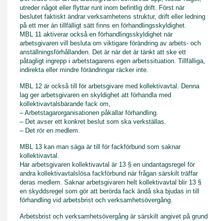
utreder något eller flyttar runt inom befintlig drift. Först när
beslutet faktiskt ändrar verksamhetens struktur, drift eller ledning
på ett mer än tillfälligt sätt finns en förhandlingsskyldighet.
MBL 11 aktiverar också en förhandlingsskyldighet när
arbetsgivaren vill besluta om viktigare förändring av arbets- och
anställningsförhållanden. Det är när det är tänkt att ske ett
påtagligt ingrepp i arbetstagarens egen arbetssituation. Tillfälliga,
indirekta eller mindre förändringar räcker inte.
MBL 12 är också till för arbetsgivare med kollektivavtal. Denna
lag ger arbetsgivaren en skyldighet att förhandla med
kollektivavtalsbärande fack om,
– Arbetstagarorganisationen påkallar förhandling.
– Det avser ett konkret beslut som ska verkställas.
– Det rör en medlem.
MBL 13 kan man säga är till för fackförbund som saknar
kollektivavtal.
Har arbetsgivaren kollektivavtal är 13 § en undantagsregel för
andra kollektivavtalslösa fackförbund när frågan särskilt träffar
deras medlem. Saknar arbetsgivaren helt kollektivavtal blir 13 §
en skyddsregel som gör att berörda fack ändå ska bjudas in till
förhandling vid arbetsbrist och verksamhetsövergång.
Arbetsbrist och verksamhetsövergång är särskilt angivet på grund