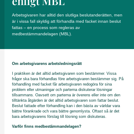
enligt MBL
Arbetsgivaren har alltid den slutliga beslutanderätten, men
är i vissa fall skyldig att förhandla med facket innan beslut
fattas – en process som regleras av
medbestämmandelagen (MBL).
Om arbetsgivarens arbetsledningsrätt
I praktiken är det alltid arbetsgivaren som bestämmer. Vissa
frågor ska bara förhandlas före arbetsgivaren bestämmer sig. På
förhandling med facket får arbetsgivaren redogöra för sina
problem eller utmaningar och parterna diskuterar lösningar
tillsammans. Oavsett om parterna är överens eller inte om den
tilltänkta åtgärden är det alltid arbetsgivaren som fattar beslut.
Beslut fattade efter förhandling kan i den bästa av världar vara
bättre förankrade och vara bättre genomlysta. Oftast så är det
bara arbetsgivarens förslag till lösning som diskuteras.
Varför finns medbestämmandelagen?