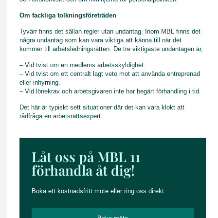
Om fackliga tolkningsföreträden
Tyvärr finns det sällan regler utan undantag. Inom MBL finns det
några undantag som kan vara viktiga att känna till när det
kommer till arbetsledningsrätten. De tre viktigaste undantagen är,
– Vid tvist om en medlems arbetsskyldighet.
– Vid tvist om ett centralt lagt veto mot att använda entreprenad
eller inhyrning.
– Vid lönekrav och arbetsgivaren inte har begärt förhandling i tid.
Det här är typiskt sett situationer där det kan vara klokt att
rådfråga en arbetsrättsexpert.
Låt oss på MBL 11
förhandla åt dig!
Boka ett kostnadsfritt möte eller ring oss direkt.