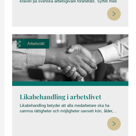
kraven på svenska arbetsgivare förändrats. Syftet med
lagen är att stärka skyddet för personer som rapporterar
om missförhållanden och att säkerställa att viktig
information kommer fram – utan risk för repressalier.
Här guidar vi dig genom vad lagen innebär, vad som hänt
sedan implementeringen och vilka fallgropar arbetsgivare
bör undvika.
Arbetsrätt
Likabehandling i arbetslivet
Likabehandling betyder att alla medarbetare ska ha
samma rättigheter och möjligheter oavsett kön, ålder,
etnicitet, religion, funktionsförmåga, sexuell läggning eller
könsidentitet. Det handlar både om att förebygga
diskriminering och att främja en inkluderande arbetsmiljö.