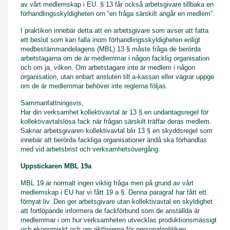
av vårt medlemskap i EU. § 13 får också arbetsgivare tillbaka en
förhandlingsskyldigheten om “en fråga särskilt angår en medlem”.
I praktiken innebär detta att en arbetsgivare som avser att fatta
ett beslut som kan falla inom förhandlingsskyldigheten enligt
medbestämmandelagens (MBL) 13 § måste fråga de berörda
arbetstagarna om de är medlemmar i någon facklig organisation
och om ja, vilken. Om arbetstagare inte är medlem i någon
organisation, utan enbart ansluten till a-kassan eller vägrar uppge
om de är medlemmar behöver inte reglerna följas.
Sammanfattningsvis,
Har din verksamhet kollektivavtal är 13 § en undantagsregel för
kollektivavtalslösa fack när frågan särskilt träffar deras medlem.
Saknar arbetsgivaren kollektivavtal blir 13 § en skyddsregel som
innebär att berörda fackliga organisationer ändå ska förhandlas
med vid arbetsbrist och verksamhetsövergång.
Uppstickaren MBL 19a
MBL 19 är normalt ingen viktig fråga men på grund av vårt
medlemskap i EU har vi fått 19 a §. Denna paragraf har fått ett
förnyat liv. Den ger arbetsgivare utan kollektivavtal en skyldighet
att fortlöpande informera de fackförbund som de anställda är
medlemmar i om hur verksamheten utvecklas produktionsmässigt
och ekonomiskt och om riktlinjerna för personalpolitiken.