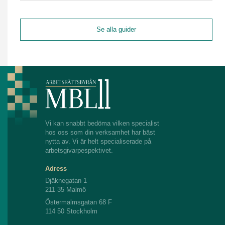
Se alla guider
Vi kan snabbt bedöma vilken specialist
hos oss som din verksamhet har bäst
nytta av. Vi är helt specialiserade på
arbetsgivarpespektivet.
Adress
Djäknegatan 1
211 35 Malmö
Östermalmsgatan 68 F
114 50 Stockholm