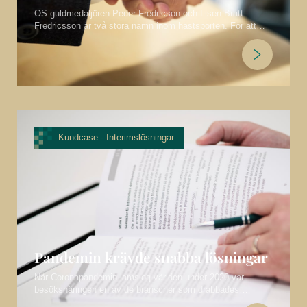
OS-guldmedaljören Peder Fredricson och Lisen Bratt
Fredricsson är två stora namn inom hästsporten. För att
kunna fokusera fullt ut på sin verksamhet har de valt att ta
använda sig av vårt tjänst “HR-stöd på abonnemang”. Vi tar
hand om personalfrågorna och arbetsrätten som givetvis
inte får vara ett hinder för fortsatta framgångar!
Kundcase -
Interimslösningar
Pandemin krävde snabba lösningar
När Coronapandemin lamslog världen under 2020 var
besöksnäringen en av de branscher som drabbades
hårdast. Detta innebar att besöksnäringens