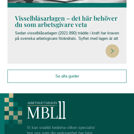
Visselblåsarlagen – det här behöver
du som arbetsgivare veta
Sedan visselblåsarlagen (2021:890) trädde i kraft har kraven
på svenska arbetsgivare förändrats. Syftet med lagen är att
stärka skyddet för personer som rapporterar om
missförhållanden och att säkerställa att viktig information
kommer fram – utan risk för repressalier.
Här guidar vi dig genom vad lagen innebär, vad som hänt
sedan implementeringen och vilka fallgropar arbetsgivare
bör undvika.
Se alla guider
Vi kan snabbt bedöma vilken specialist
hos oss som din verksamhet har bäst