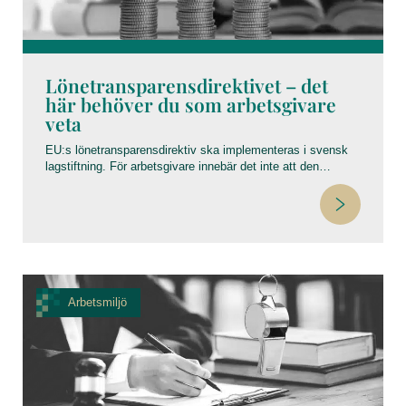
Lönetransparensdirektivet – det
här behöver du som arbetsgivare
veta
EU:s lönetransparensdirektiv ska implementeras i svensk
lagstiftning. För arbetsgivare innebär det inte att den
individuella lönesättningen försvinner men lönesättningen
ska vara könsneutral och eventuella löneskillnader ska
kunna förklaras på objektiva och sakliga grunder, såsom
prestation, erfarenhet och utbildning.
Arbetsmiljö