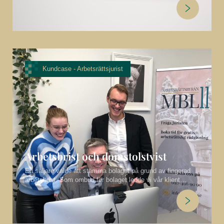
arbetsgivarorganisation överöstes med frågor från
förtvivlade chefer inom hotell och restaurang. Här bistod vi
med omedelbar hjälp.
Kundcase -
Arbetsrättsjurist
Arbetsbrist och domstolstvist
En säljare valde att stämma bolaget på grund av fingerad
arbetsbrist. Som ombud för bolaget ledde vi vår klient
genom processen både i tingsrätten och Arbetsdomstolen.
Ärendet slutade med vinst för bolaget i Arbetsdomstolen,
AD 2020 nr 2.