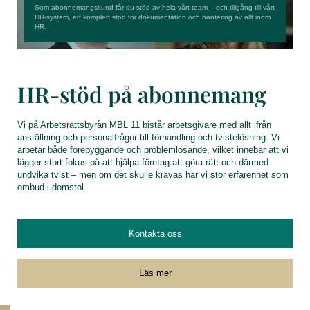
Som abonnemangskund får du stöd av hela vårt team – och tillgång till vårt
HR-system, ett komplett stöd för dokumentation och hantering av allt inom
HR.
HR-stöd på abonnemang
Vi på Arbetsrättsbyrån MBL 11 bistår arbetsgivare med allt ifrån
anställning och personalfrågor till förhandling och tvistelösning. Vi
arbetar både förebyggande och problemlösande, vilket innebär att vi
lägger stort fokus på att hjälpa företag att göra rätt och därmed
undvika tvist – men om det skulle krävas har vi stor erfarenhet som
ombud i domstol.
Kontakta oss
Läs mer