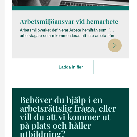
Arbetsmiljöansvar vid hemarbete
Arbetsmiljöverket definierar Arbete hemifrån som “…
arbetstagare som rekommenderas att inte arbeta från
sina ordinarie kontor eller arbetsplatser”. Det finns idag
ingen specifik lagstiftning kring arbetsmiljön vid arbete
som sker från arbetstagarens hem och det är därför
väsentligt att klargöra vad som faktiskt gäller.
Regleringen av arbetsmiljön har inte förändrats under den
Ladda in fler
rådande pandemin. Det handlar istället om att på rätt sätt
tillämpa den reglering som redan finns men Arbetsgivaren
råder inte över arbetsplatsen i arbetstagarens hem och
kan därför inte kontrollera utformningen av den.
Behöver du hjälp i en
arbetsrättslig fråga, eller
vill du att vi kommer ut
på plats och håller
utbildning?