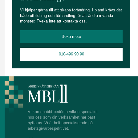
Vi hjälper gärna till att skapa förändring. I bland krävs det
både utbildning och förhandling för att ändra invanda
mönster. Tveka inte att kontakta oss.
Boka möte
010-496 90 90
Vi kan snabbt bedöma vilken specialist
hos oss som din verksamhet har bäst
nytta av. Vi är helt specialiserade på
arbetsgivarpespektivet.