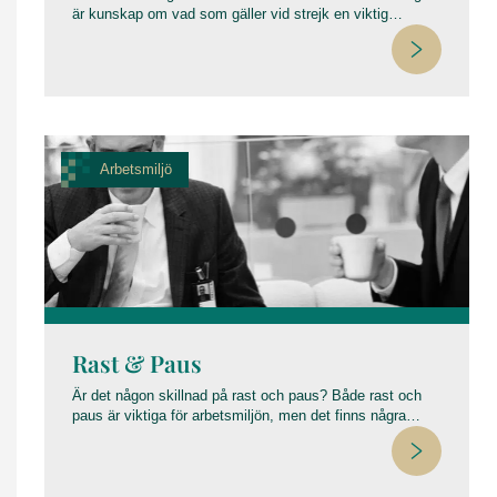
är kunskap om vad som gäller vid strejk en viktig
kunskap att ha. En strejk innebär att arbetare på en
arbetsplats lägger ned arbetet i syfte att påverka
arbetsgivaren, och är en typ av stridsåtgärd. Strejk har
ända sedan fackföreningsrörelsens första tid varit
arbetstagarnas yttersta stridsåtgärd i arbetskonflikter. När
två parter kommit så lång att stridsåtgärder är aktuella så
har man kommit längst ner på konflikttrappan, nu är
Arbetsmiljö
syftet att ekonomiskt skada sin motståndare.
Rast & Paus
Är det någon skillnad på rast och paus? Både rast och
paus är viktiga för arbetsmiljön, men det finns några
viktiga skillnader.