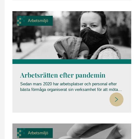
Arbetsmiljö
Arbetsrätten efter pandemin
Sedan mars 2020 har arbetsplatser och personal efter
bästa förmåga organiserat sin verksamhet för att möta
pandemins utmaningar. När nu (hösten 2021) råd,
rekommendationer och restriktioner från det offentliga
rullas tillbaka och tillfälliga pandemilagar tas bort infinner
sig frågan vilka arbetsrättsliga utmaningar uppstår nu?
Vilka vanor och ovanor har vi tagit till oss och hur kan vi
som arbetsgivare med stöd i lag hantera dessa?
Arbetsmiljö