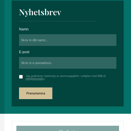
Nyhetsbrev
Namn
E-post
Jag godkänner hantering av personuppgifter i enlighet med MBL11
integritetspolicy
.
Prenumerera