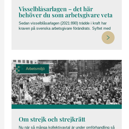
Visselblåsarlagen – det här
behöver du som arbetsgivare veta
Sedan visselblåsarlagen (2021:890) trädde i kraft har
kraven på svenska arbetsgivare förändrats. Syftet med
lagen är att stärka skyddet för personer som rapporterar
om missförhållanden och att säkerställa att viktig
information kommer fram – utan risk för repressalier.
Här guidar vi dig genom vad lagen innebär, vad som hänt
sedan implementeringen och vilka fallgropar arbetsgivare
bör undvika.
Arbetsmiljö
Om strejk och strejkrätt
Nu när så många kollektivavtal är under omförhandling så